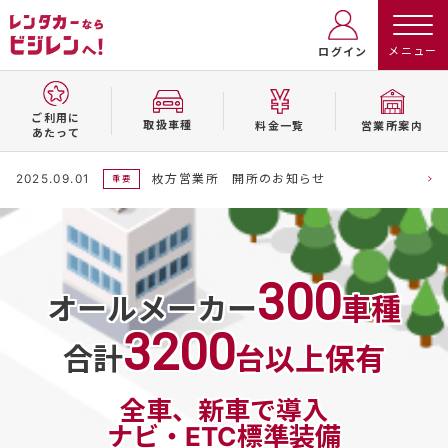
ログイン
ご利用に
取扱⾞種
料⾦⼀覧
営業所案内
あたって
2025.09.01
枚方営業所 開所のお知らせ
重要
300
オールメーカー
車種
3200
合計
台以上保有
全車、新車で導入
ナビ・ETC標準装備