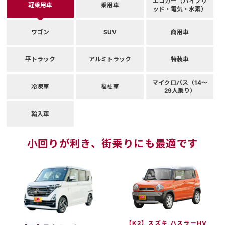
エコカー（ハイブリ
軽乗用車
乗用車
ッド・電気・水素）
ワゴン
SUV
商用車
平トラック
アルミトラック
特装車
マイクロバス（14～
冷凍車
福祉車
29人乗り）
輸入車
小回りが利き、街乗りにも最適です
【K2】スズキ ハスラーHV