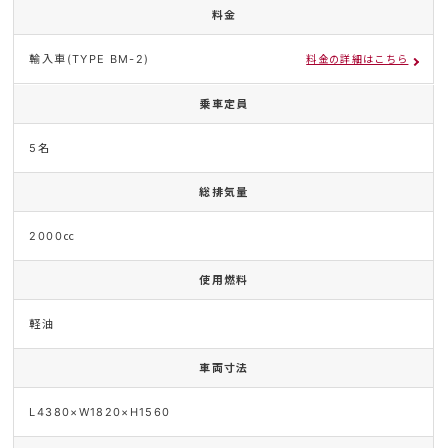
料金
輸入車(TYPE BM-2)
料金の詳細はこちら
乗車定員
5名
総排気量
2000㏄
使用燃料
軽油
車両寸法
L4380×W1820×H1560