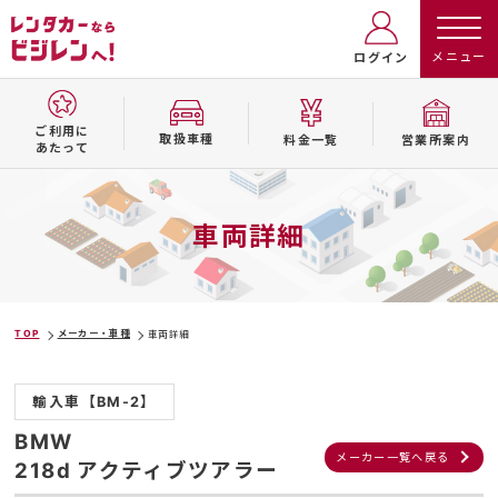
ログイン
ご利用に
取扱⾞種
料⾦⼀覧
営業所案内
あたって
車両詳細
TOP
メーカー・車種
車両詳細
輸入車【BM-2】
BMW
メーカー一覧へ戻る
218d アクティブツアラー