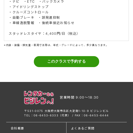
・ナビ ・ETC ・バックカメラ
・アイドリングストップ
・クルーズコントロール
・自動ブレーキ ・誤発進抑制
・車線逸脱警報 ・後続車接近お知らせ
スタッドレスタイヤ：4,400円/日（税込）
※内装・装備・排気量・車両寸法等は、年式・グレードによって、多少異なります。
営業時間 9:00〜18:30
〒531-0075 大阪府大阪市北区大淀南1-10-9 ビジレンビル
TEL：06-6453-6333（代表） / FAX：06-6453-6444
会社概要
よくあるご質問