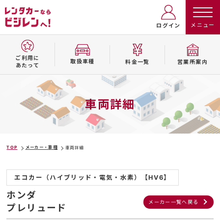
ログイン
ご利用に
取扱⾞種
料⾦⼀覧
営業所案内
あたって
車両詳細
TOP
メーカー・車種
車両詳細
エコカー（ハイブリッド・電気・水素）【HV6】
ホンダ
メーカー一覧へ戻る
プレリュード