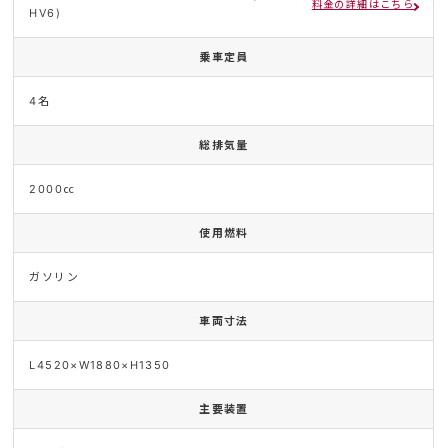
料金の詳細はこちら
HV6)
乗車定員
4名
総排気量
2000㏄
使用燃料
ガソリン
車両寸法
L4520×W1880×H1350
主要装置