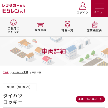
ログイン
ご利用に
取扱⾞種
料⾦⼀覧
営業所案内
あたって
車両詳細
TOP
メーカー・車種
車両詳細
SUV【SUV-1】
ダイハツ
車種一覧へ戻る
ロッキー