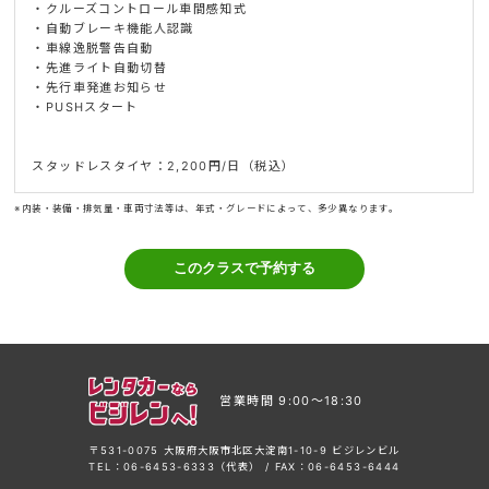
・クルーズコントロール車間感知式
・自動ブレーキ機能人認識
・車線逸脱警告自動
・先進ライト自動切替
・先行車発進お知らせ
・PUSHスタート
スタッドレスタイヤ：2,200円/日（税込）
※内装・装備・排気量・車両寸法等は、年式・グレードによって、多少異なります。
営業時間 9:00〜18:30
〒531-0075 大阪府大阪市北区大淀南1-10-9 ビジレンビル
TEL：06-6453-6333（代表） / FAX：06-6453-6444