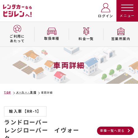
ログイン
ご利用に
取扱⾞種
料⾦⼀覧
営業所案内
あたって
車両詳細
TOP
メーカー・車種
車両詳細
輸入車【RR-1】
ランドローバー
レンジローバー イヴォー
車種一覧へ戻る