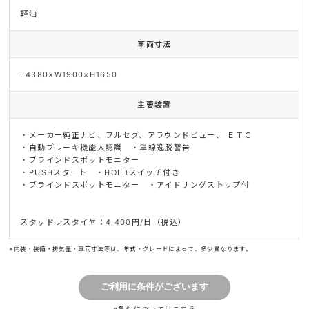
軽油
車両寸法
L4380×W1900×H1650
主要装置
・メーカー純正ナビ、フルセグ、アラウンドビュー、 ＥＴＣ
・自動ブレーキ機能人認識 ・車線逸脱警告
・ブラインドスポットモニター
・PUSHスタート ・HOLDスイッチ付き
・ブラインドスポットモニター ・アイドリングストップ付
スタッドレスタイヤ：4,400円/日（税込）
※内装・装備・排気量・車両寸法等は、年式・グレードによって、多少異なります。
※条件については
こちら