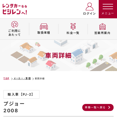
ログイン
ご利用に
取扱⾞種
料⾦⼀覧
営業所案内
あたって
車両詳細
TOP
メーカー・車種
車両詳細
輸入車【PJ-2】
プジョー
車種一覧へ戻る
2008