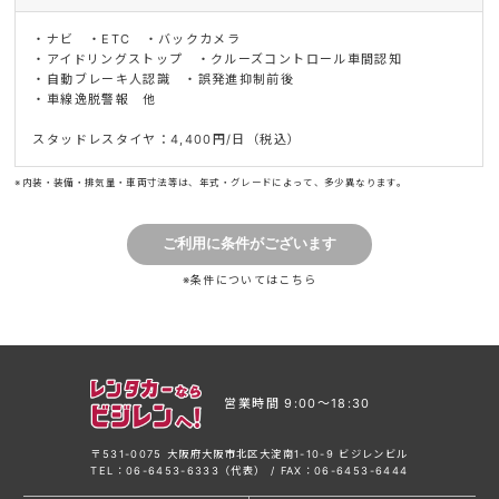
・ナビ ・ETC ・バックカメラ
・アイドリングストップ ・クルーズコントロール車間認知
・自動ブレーキ人認識 ・誤発進抑制前後
・車線逸脱警報 他
スタッドレスタイヤ：4,400円/日（税込）
※内装・装備・排気量・車両寸法等は、年式・グレードによって、多少異なります。
※条件については
こちら
営業時間 9:00〜18:30
〒531-0075 大阪府大阪市北区大淀南1-10-9 ビジレンビル
TEL：06-6453-6333（代表） / FAX：06-6453-6444