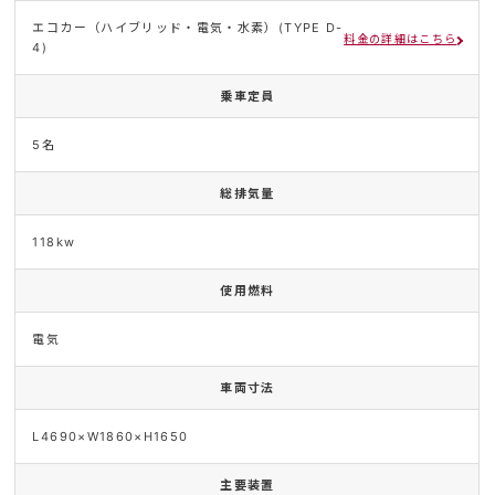
エコカー（ハイブリッド・電気・水素）(TYPE D-
料金の詳細はこちら
4)
乗車定員
5名
総排気量
118kw
使用燃料
電気
車両寸法
L4690×W1860×H1650
主要装置