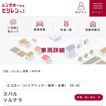
ログイン
ご利用に
取扱⾞種
料⾦⼀覧
営業所案内
あたって
車両詳細
TOP
メーカー・車種
車両詳細
エコカー（ハイブリッド・電気・水素）【D-4】
スバル
車種一覧へ戻る
ソルテラ