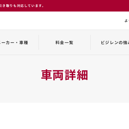
引き取りも対応しています。
よ
メーカー・車種
料金一覧
ビジレンの強
変更、キャンセルについて
貸渡約款
車種一覧
来店から返却まで
事故発生の場合
車両詳細