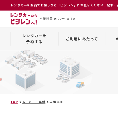
レンタカーを関⻄でお探しなら「ビジレン」にお任せください。配⾞・
営業時間 9:00〜18:30
レンタカーを
ご利用にあたって
予約する
インターネット予約について
保険補償制度
メーカー一覧
予約の
TOP
メーカー・車種
車両詳細