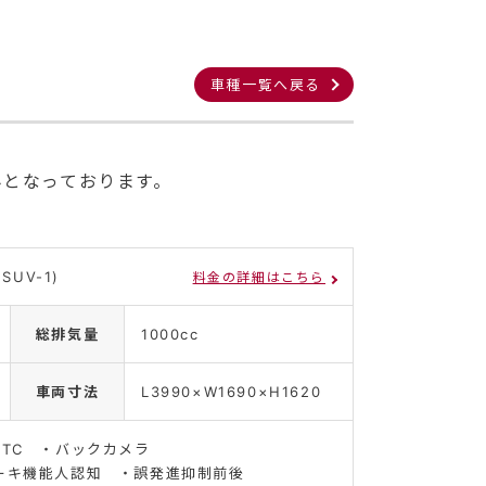
車種一覧へ戻る
みとなっております。
。
 SUV-1)
料金の詳細はこちら
総排気量
1000cc
車両寸法
L3990×W1690×H1620
ETC ・バックカメラ
ーキ機能人認知 ・誤発進抑制前後