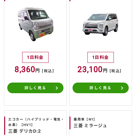
1日料金
1日料金
8,360
23,100
円
円
【税込】
【税込】
詳しく見る
詳しく見る
エコカー（ハイブリッド・電気・
乗用車【N1】
水素）【HV1】
三菱 ミラージュ
三菱 デリカD:2