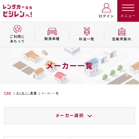
ログイン
ご利用に
取扱⾞種
料⾦⼀覧
営業所案内
あたって
メーカー一覧
TOP
メーカー・車種
メーカー一覧
メーカー選択