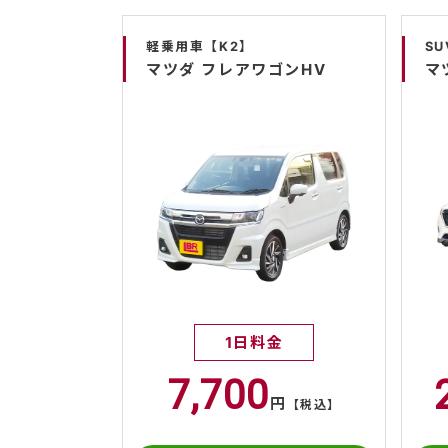
軽乗用車【K2】
SU
マツダ フレアワゴンHV
マ
1日料金
7,700
円
【税込】