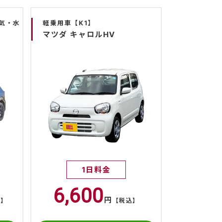
気・水
軽乗用車【K1】
マツダ キャロルHV
1日料金
6,600
円
込】
【税込】