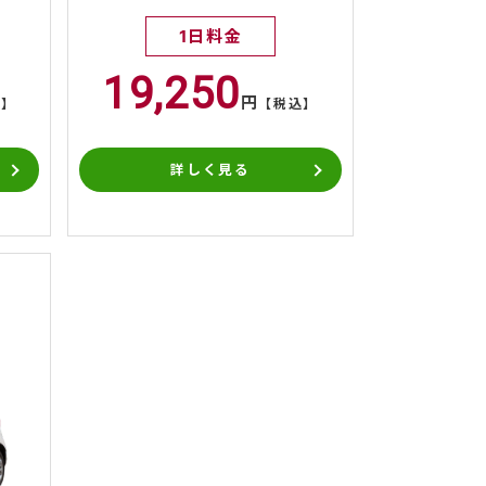
1日料金
19,250
円
込】
【税込】
詳しく見る