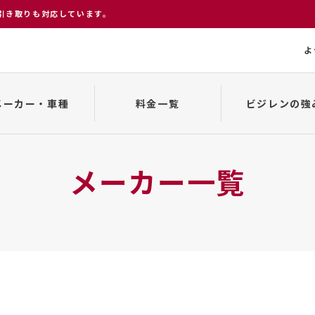
引き取りも対応しています。
よ
メーカー・車種
料金一覧
ビジレンの強
変更、キャンセルについて
貸渡約款
車種一覧
来店から返却まで
事故発生の場合
メーカー一覧