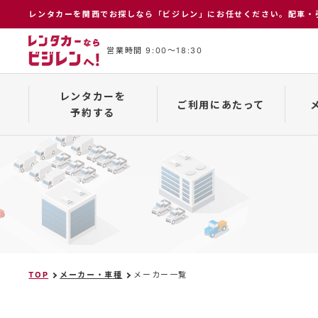
レンタカーを関⻄でお探しなら「ビジレン」にお任せください。配⾞・
営業時間 9:00〜18:30
レンタカーを
ご利用にあたって
予約する
インターネット予約について
保険補償制度
メーカー一覧
予約の
TOP
メーカー・車種
メーカー一覧