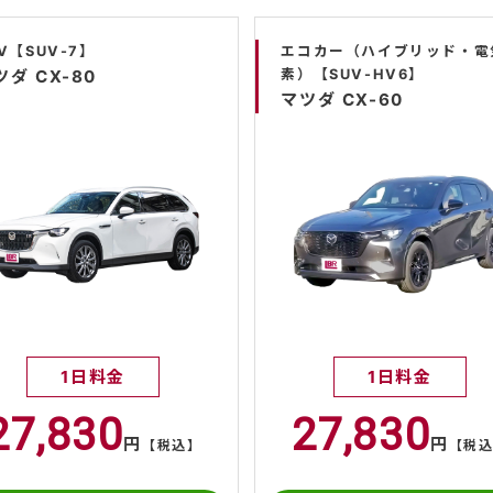
V【SUV-7】
エコカー（ハイブリッド・電
ツダ CX-80
素）【SUV-HV6】
マツダ CX-60
1日料金
1日料金
27,830
27,830
円
円
【税込】
【税