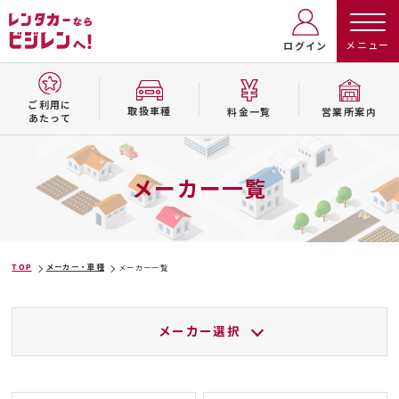
ログイン
ご利用に
取扱⾞種
料⾦⼀覧
営業所案内
あたって
メーカー一覧
TOP
メーカー・車種
メーカー一覧
メーカー選択