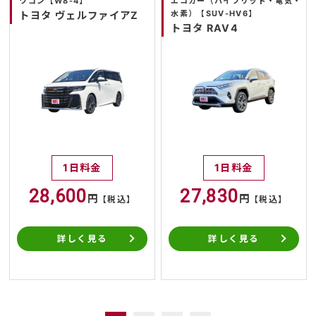
ワゴン【W8-4】
エコカー（ハイブリッド・電気・
水素）【SUV-HV6】
トヨタ ヴェルファイアZ
トヨタ RAV4
1日料金
1日料金
28,600
27,830
円
円
【税込】
【税込】
詳しく見る
詳しく見る