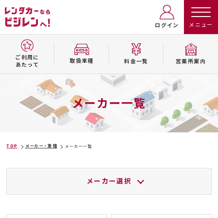
ログイン
ご利用に
取扱⾞種
料⾦⼀覧
営業所案内
あたって
メーカー一覧
TOP
メーカー・車種
メーカー一覧
メーカー選択