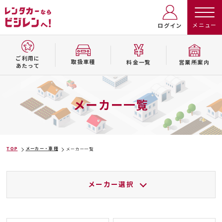
ログイン
ご利用に
取扱⾞種
料⾦⼀覧
営業所案内
あたって
メーカー一覧
TOP
メーカー・車種
メーカー一覧
メーカー選択