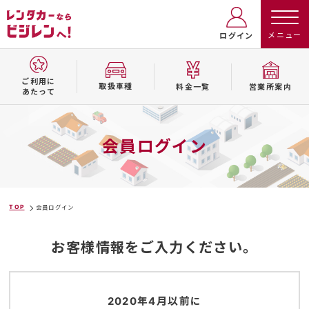
ログイン
ご利用に
取扱⾞種
料⾦⼀覧
営業所案内
あたって
会員ログイン
TOP
会員ログイン
お客様情報をご入力ください。
2020年4月以前に